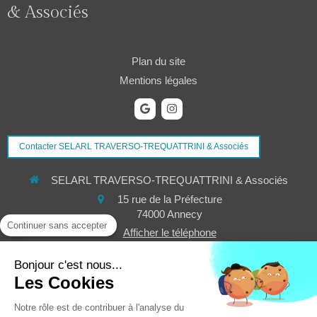
& Associés
Plan du site
Mentions légales
Contacter SELARL TRAVERSO-TREQUATTRINI & Associés
SELARL TRAVERSO-TREQUATTRINI & Associés
15 rue de la Préfecture
74000
Annecy
Continuer sans accepter
Afficher le téléphone
vincent.trequattrini@avocat.fr
Bonjour c'est nous...
Les Cookies
Du
Lundi
au
Jeudi
de
9h
à
12h
et de
14h
à
18h
Le
Vendredi
de
9h
à
12h
et de
14h
à
17h
Notre rôle est de contribuer à l'analyse du