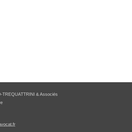
TREQUATTRINI & Associés
re
avocat.fr