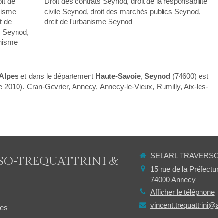
oit de
Droit des contrats Seynod
,
droit de la responsabilité
anisme
civile Seynod
,
droit des marchés publics Seynod
,
t de
droit de l'urbanisme Seynod
me Seynod
,
anisme
Alpes
et dans le département
Haute-Savoie
,
Seynod
(74600) est
e 2010). Cran-Gevrier, Annecy, Annecy-le-Vieux, Rumilly, Aix-les-
SELARL TRAVERSO-
SO-TREQUATTRINI &
15 rue de la Préfectu
74000
Annecy
Afficher le téléphone
vincent.trequattrini@
les