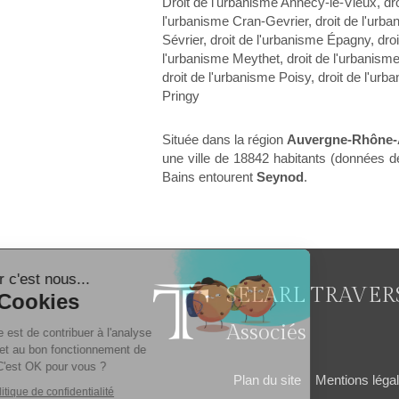
Droit de l'urbanisme Annecy-le-Vieux
,
dr
l'urbanisme Cran-Gevrier
,
droit de l'urb
Sévrier
,
droit de l'urbanisme Épagny
,
droi
l'urbanisme Meythet
,
droit de l'urbanis
droit de l'urbanisme Poisy
,
droit de l'urb
Pringy
Située dans la région
Auvergne-Rhône-
une ville de 18842 habitants (données d
Bains entourent
Seynod
.
Continuer sans accepter
Bonjour c'est nous...
SELARL TRAVER
Les Cookies
Associés
Notre rôle est de contribuer à l'analyse
du trafic et au bon fonctionnement de
ce site. C'est OK pour vous ?
Plan du site
Mentions léga
Lire la politique de confidentialité