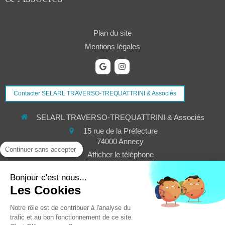
Plan du site
Mentions légales
Contacter SELARL TRAVERSO-TREQUATTRINI & Associés
SELARL TRAVERSO-TREQUATTRINI & Associés
15 rue de la Préfecture
74000
Annecy
Continuer sans accepter
Afficher le téléphone
vincent.trequattrini@avocat.fr
Bonjour c'est nous...
Les Cookies
Du
Lundi
au
Jeudi
de
9h
à
12h
et de
14h
à
18h
Le
Vendredi
de
9h
à
12h
et de
14h
à
17h
Notre rôle est de contribuer à l'analyse du
trafic et au bon fonctionnement de ce site.