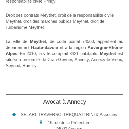
responsabilité civile Pringy
Droit des contrats Meythet
,
droit de la responsabilité civile
Meythet
,
droit des marchés publics Meythet
,
droit de
l'urbanisme Meythet
La ville de
Meythet
, de code postal 74960, appartient au
département
Haute-Savoie
et à la région
Auvergne-Rhône-
Alpes
. En 2010, la ville comptait 8421 habitants.
Meythet
est
située à proximité de Cran-Gevrier, Annecy, Annecy-le-Vieux,
Seynod, Rumilly.
Avocat à Annecy
SELARL TRAVERSO-TREQUATTRINI & Associés
15 rue de la Préfecture
74000
Annecy