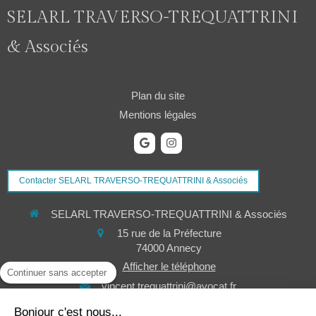
SELARL TRAVERSO-TREQUATTRINI
& Associés
Plan du site
Mentions légales
Contacter SELARL TRAVERSO-TREQUATTRINI & Associés
SELARL TRAVERSO-TREQUATTRINI & Associés
15 rue de la Préfecture
74000
Annecy
Afficher le téléphone
Continuer sans accepter
vincent.trequattrini@avocat.fr
Bonjour c'est nous...
Du
Lundi
au
Jeudi
de
9h
à
12h
et de
14h
à
18h